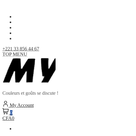
Skip
to
content
+221 33 856 44 67
TOP MENU
Couleurs et goûts se discute !
My Account
0
CFA0