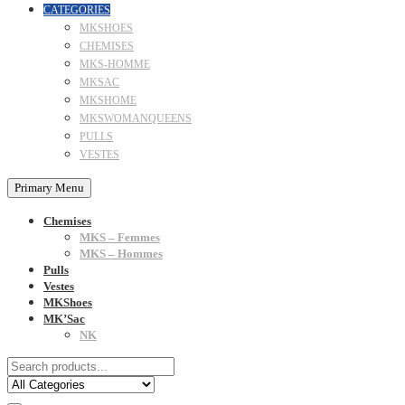
CATEGORIES
MKSHOES
CHEMISES
MKS-HOMME
MKSAC
MKSHOME
MKSWOMANQUEENS
PULLS
VESTES
Primary Menu
Chemises
MKS – Femmes
MKS – Hommes
Pulls
Vestes
MKShoes
MK’Sac
NK