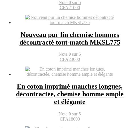
Note
0
sur 5
CFA
21000
Nouveau pur lin chemise hommes
décontracté tout-match MKSL775
Note
0
sur 5
CFA
23000
En coton imprimé manches longues,
décontractée, chemise homme ample
et élégante
Note
0
sur 5
CFA
18000