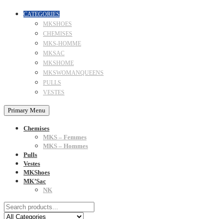
CATEGORIES
MKSHOES
CHEMISES
MKS-HOMME
MKSAC
MKSHOME
MKSWOMANQUEENS
PULLS
VESTES
Primary Menu
Chemises
MKS – Femmes
MKS – Hommes
Pulls
Vestes
MKShoes
MK’Sac
NK