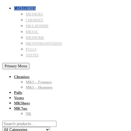
CATEGORIES
MKSHOES
CHEMISES
MKS-HOMME
MKSAC
MKSHOME
MKSWOMANQUEENS
PULLS
VESTES
Primary Menu
Chemises
MKS – Femmes
MKS – Hommes
Pulls
Vestes
MKShoes
MK’Sac
NK