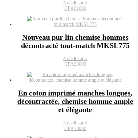
Note
0
sur 5
CFA
21000
Nouveau pur lin chemise hommes
décontracté tout-match MKSL775
Note
0
sur 5
CFA
23000
En coton imprimé manches longues,
décontractée, chemise homme ample
et élégante
Note
0
sur 5
CFA
18000