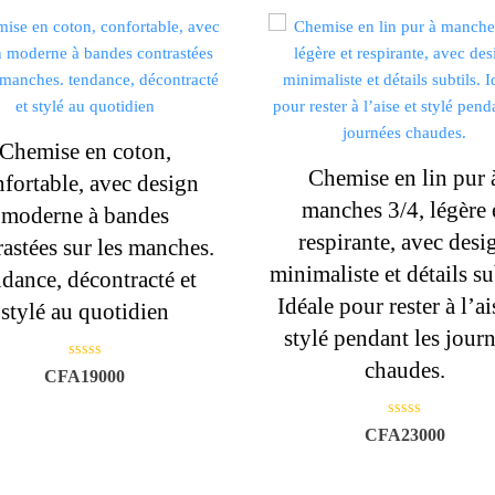
Chemise en coton,
Chemise en lin pur 
fortable, avec design
manches 3/4, légère 
moderne à bandes
respirante, avec desi
rastées sur les manches.
minimaliste et détails su
ndance, décontracté et
Idéale pour rester à l’ai
stylé au quotidien
stylé pendant les jour
chaudes.
N
CFA
19000
o
t
e
0
N
CFA
23000
s
o
u
t
r
e
5
0
s