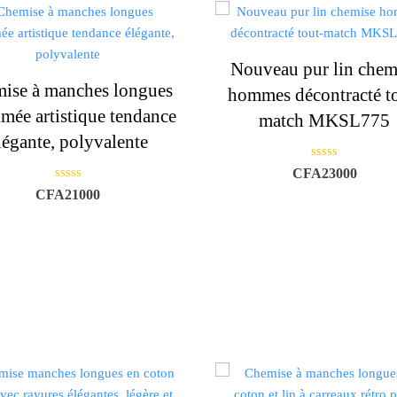
u
r
5
Nouveau pur lin chem
ise à manches longues
hommes décontracté t
mée artistique tendance
match MKSL775
légante, polyvalente
N
CFA
23000
o
N
t
CFA
21000
o
e
t
0
e
s
0
u
s
r
u
5
r
5