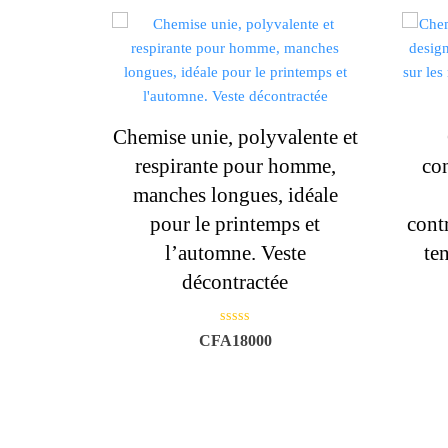
Chemise unie, polyvalente et
respirante pour homme,
con
manches longues, idéale
pour le printemps et
cont
l’automne. Veste
te
décontractée
N
CFA
18000
o
t
e
0
s
u
r
5