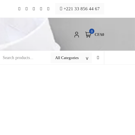
+221 33 856 44 67
0
CFA0