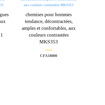
gues
chemises pour hommes
eaux
tendance, décontractées,
amples et confortables, aux
31
couleurs contrastées
MKS353
N
CFA
18000
o
t
e
0
s
u
r
5