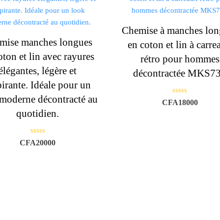
Chemise à manches lon
mise manches longues
en coton et lin à carr
oton et lin avec rayures
rétro pour hommes
élégantes, légère et
décontractée MKS7
pirante. Idéale pour un
moderne décontracté au
N
CFA
18000
o
t
quotidien.
e
0
s
u
N
r
CFA
20000
o
5
t
e
0
s
u
r
5