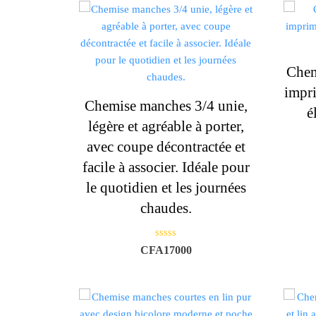
Chem
impri
Chemise manches 3/4 unie,
é
légère et agréable à porter,
avec coupe décontractée et
facile à associer. Idéale pour
le quotidien et les journées
chaudes.
N
CFA
17000
o
t
e
0
s
u
r
5