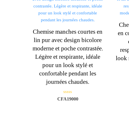
Che
Chemise manches courtes en
en c
lin pur avec design bicolore
moderne et poche contrastée.
res
Légère et respirante, idéale
look 
pour un look stylé et
confortable pendant les
journées chaudes.
N
CFA
19000
o
t
e
0
s
u
r
5